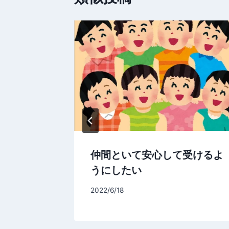
ー
シ
ョ
ン
仲間といて安心して受けるよ
うにしたい
By
2022/6/18
signart