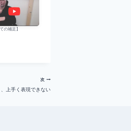
いての補足】
次
」、上手く表現できない