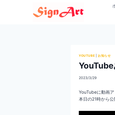
内
容
を
ス
キ
ッ
プ
YOUTUBE
|
お知らせ
YouTub
By
2023/3/29
signart
YouTubeに動
本日の21時から