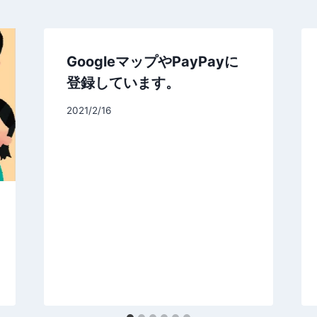
GoogleマップやPayPayに
登録しています。
By
2021/2/16
signart