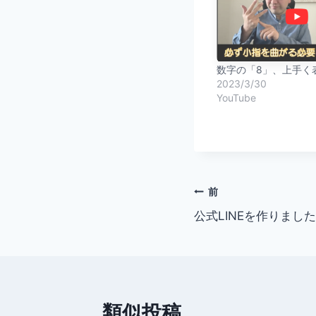
数字の「8」、上手く
2023/3/30
YouTube
投
前
公式LINEを作りまし
稿
ナ
ビ
類似投稿
ゲ