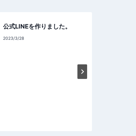
公式LINEを作りました。
By
2023/3/28
signart
【「8
By
2023/4/16
signart