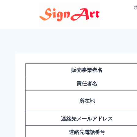
内
容
を
ス
キ
ッ
プ
販売事業者名
責任者名
所在地
連絡先メールアドレス
連絡先電話番号