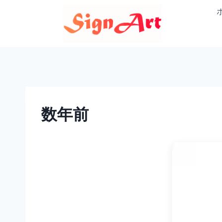
内
容
を
ス
キ
ッ
プ
数年前